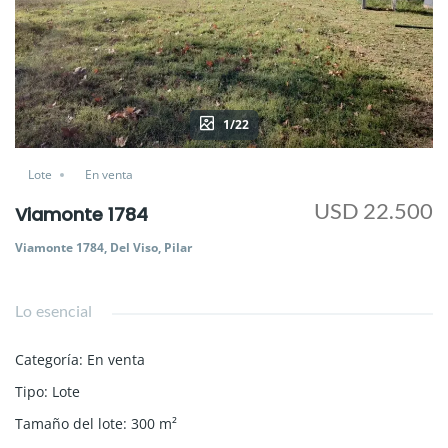
1/22
Lote
En venta
USD 22.500
Viamonte 1784
Viamonte 1784, Del Viso, Pilar
Lo esencial
Categoría
:
En venta
Tipo
:
Lote
Tamaño del lote
:
300
m²