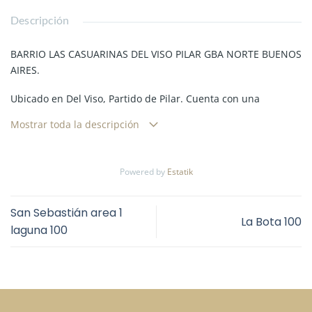
Descripción
BARRIO LAS CASUARINAS DEL VISO PILAR GBA NORTE BUENOS
AIRES.
Ubicado en Del Viso, Partido de Pilar. Cuenta con una
excelente ubicación a 1 km de Panamericana y 600 metros de
Mostrar toda la descripción
Ruta 26, y 800 metros de Ruta 8.
Se encuentra a cinco minutos del centro comercial de Del Viso
Powered by
Estatik
y a cinco minutos de la estación del tren Belgrano Norte.
Cantidad de lotes: 140
San Sebastián area 1
Superficie: 270 a 440 mts
La Bota 100
laguna 100
Escritura inmediata
Posesión inmediata
Agua Corriente
Red Cloacal