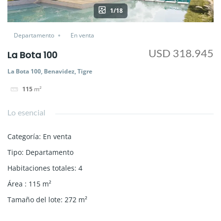
1/18
Departamento
En venta
USD 318.945
La Bota 100
La Bota 100, Benavidez, Tigre
115
m²
Lo esencial
Categoría
:
En venta
Tipo
:
Departamento
Habitaciones totales
:
4
Área
:
115
m²
Tamaño del lote
:
272
m²