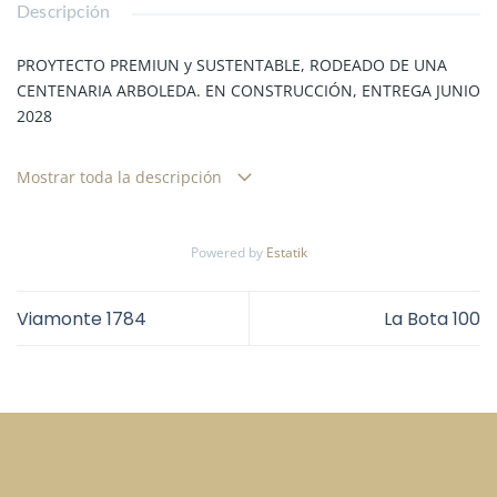
Descripción
PROYTECTO PREMIUN y SUSTENTABLE, RODEADO DE UNA
CENTENARIA ARBOLEDA. EN CONSTRUCCIÓN, ENTREGA JUNIO
2028
Tao parque es un nuevo desarrollo en CONSTRUCCION, con
Mostrar toda la descripción
departamentos premium de 1, 2 Y 3 dormitorios.
UBICACIÓN ESTRATÉGICA
Powered by
Estatik
Sobre calle La Bota, a 120 metros de Panamericana.
Viamonte 1784
La Bota 100
CONSTRUCCÓN PREMIUM
TAO Parque cuenta con materiales y terminaciones de
primera línea, todos los pisos de porcelanato, aberturas DVH
A40, estructura de hormigón armado, ascensores de última
generación, entre otros.