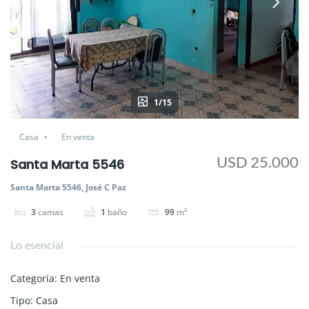
1/15
Casa
En venta
USD 25.000
Santa Marta 5546
Santa Marta 5546, José C Paz
3
camas
1
baño
99
m²
Lo esencial
Categoría
:
En venta
Tipo
:
Casa