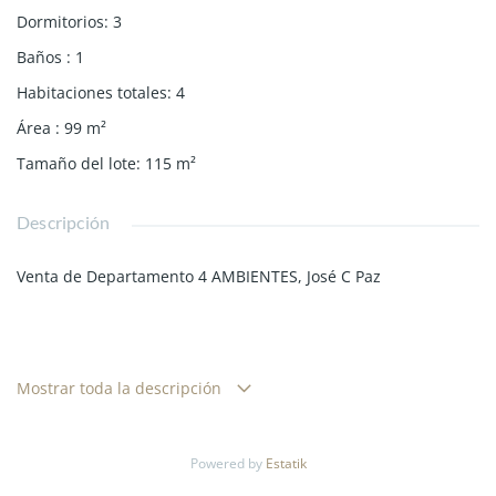
Dormitorios
:
3
Baños
:
1
Habitaciones totales
:
4
Área
:
99
m²
Tamaño del lote
:
115
m²
Descripción
Venta de Departamento 4 AMBIENTES, José C Paz
OPORTUNIDAD EN EXCLUSIVA
Mostrar toda la descripción
PRECIO FINAL: USD 25.000 - INCLUYE GASTOS
ADMINISTRATIVOS; HONORARIOS INMOBILIARIOS Y
ESCRIBANIA
Powered by
Estatik