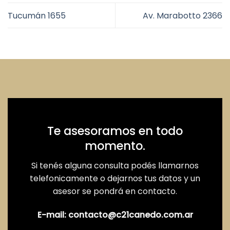
Tucumán 1655
Av. Marabotto 2366
Departamento 4 ambientes - Planta Alta - Frente
Sup. Total: 115 m2
Sup. Cub.: 99 m2
Sup Desc.: 16 m2
Te asesoramos en todo
momento.
CARACTERÍSTICAS:
Si tenés alguna consulta podés llamarnos
4 Ambientes
telefonicamente o dejarnos tus datos y un
asesor se pondrá en contacto.
3 Dormitorios amplios con Placard Empotrado y salida al
balcón
E-mail:
contacto@c21canedo.com.ar
Living - Comedor (Concepto Abierto)