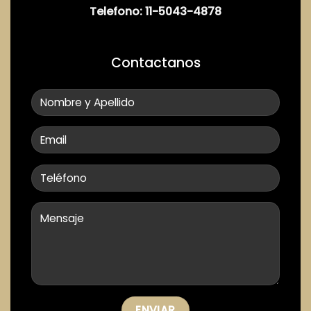
Telefono:
11-5043-4878
Cocina (Con muebles bajo mesada)
Baño completo con ducha
Contactanos
Lavadero
Terraza
Balcón
*Posibilidad de ampliación
SERVICIOS:
Luz
Agua Corriente