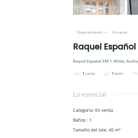
Departamento
En venta
Raquel Español 
Raquel Español 558 1, Wilde, Avell
1
cama
1
baño
Lo esencial
Categoría
:
En venta
Baños
:
1
Tamaño del lote
:
45
m²