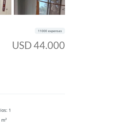
11000 expensas
USD 44.000
ios
:
1
m²