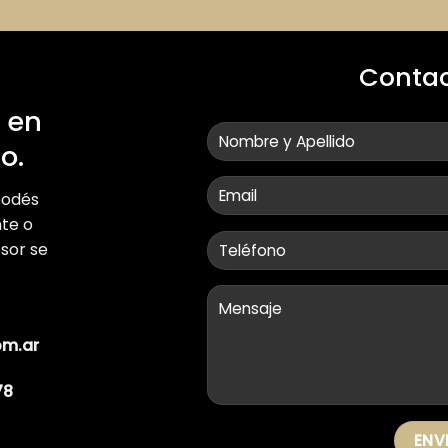
Conta
 en
o.
podés
te o
esor se
om.ar
78