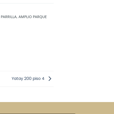
, PARRILLA, AMPLIO PARQUE
ona residencial de San
iedad un lugar único.
 del Palacio Sans Souci, la casa
a desde cada rincón y hermosas
Yatay 200 piso 4
nuación de este espacio,
encia de servicio completa,
tral. Bodega.
a calle Miguens.