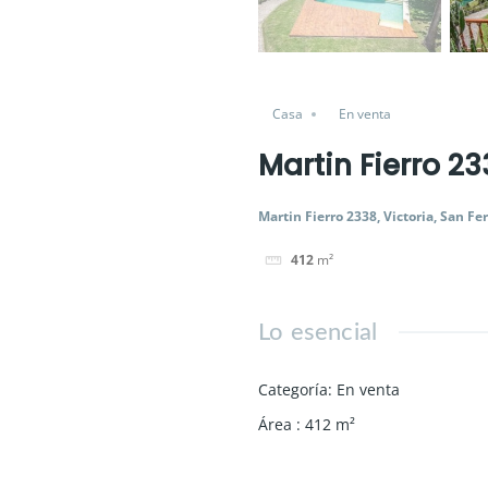
Casa
En venta
Martin Fierro 2
Martin Fierro 2338, Victoria, San F
412
m²
Lo esencial
Categoría
:
En venta
Área
:
412
m²