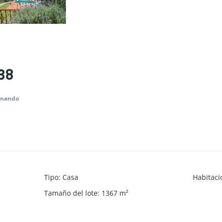
338
ernando
Tipo
:
Casa
Habitaci
Tamaño del lote
:
1367
m²