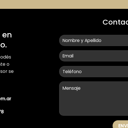
y Operación Independiente.
Conta
 en
o.
podés
te o
esor se
om.ar
78