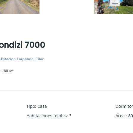
rondizi 7000
a Estacion Empalme, Pilar
80
m²
Tipo
:
Casa
Dormitor
Habitaciones totales
:
3
Área
:
80