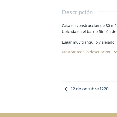
Descripción
Casa en construcción de 80 m
Ubicada en el barrio Rincón de 
Lugar muy tranquilo y alejado,
El acceso al barrio es por Aven
Mostrar toda la descripción
La casa cuenta con losa, encad
Cuenta con instalación eléctrica
Aberturas de calidad con puert
La construcción tiene dos habi
Posibilidad de ampliación.
El lote tiene 20 metros de fren
12 de octubre 1220
Buena tierra para césped y plan
A 15 minutos de Pilar Centro y
La intermediación y la conclus
CSI 5981.