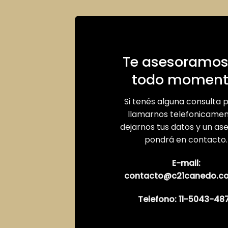
Cada Oficina es de Propiedad 
Te asesoramos
todo moment
Si tenés alguna consulta 
llamarnos telefonicamen
dejarnos tus datos y un as
pondrá en contacto.
E-mail:
contacto@c21canedo.c
Telefono:
11-5043-48