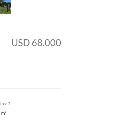
USD 68.000
ios
:
2
m²