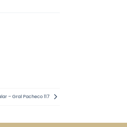
y egreso y con control remoto.
os.
alar – Gral Pacheco 117
riculado Mariano Gabriel Canedo