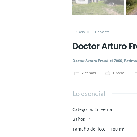
Casa
En venta
Doctor Arturo F
Doctor Arturo Frondizi 7000, Fatim
2
camas
1
baño
Lo esencial
Categoría
:
En venta
Baños
:
1
Tamaño del lote
:
1180
m²