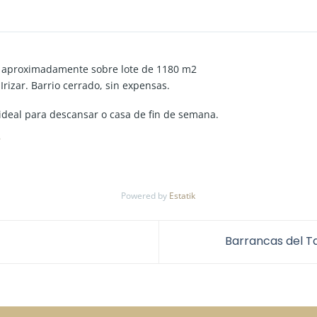
2 aproximadamente sobre lote de 1180 m2
Irizar. Barrio cerrado, sin expensas.
 ideal para descansar o casa de fin de semana.
ida Frondizi, cuenta con portón automatizado con clave de ingreso 
enados y zapatas hechas. faltan revoques en varias paredes y suel
 e instalación e agua fría y caliente.
a doble traba y vidrios DVH.
taciones, living/comedor amplio de 40 m2 y un baño.
Powered by
Estatik
te y 59 metros de fondo.
Barrancas del T
tas de jardín.
 10 minutos de Cardales.
ión de las operaciones son llevadas a cabo por el profesional mat