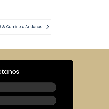
res, Rosario, Córdoba y el
93 & Camino a Andonae
 por carretera y ferrocarril con
onecta con el Centro, el Oeste y
. A 2.000 mts. Los Puertos
ctanos
Tiene entrada a los dos Puertos
riculado Mariano Gabriel Canedo