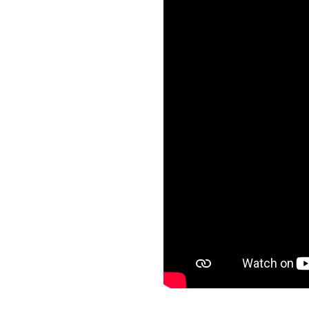
Sector de baños y vestuarios d
Laboratorio de 35 m2.
ZONIFICACION
Apta para la instalación de ind
Zonificación Municipal: Industri
FOS: 0.5
FOT: 0.5
INFRAESTRUCTURA INSTALADA
Grupo electrógeno Deutz 75 HP
Compresor Atlas Copco con tan
Instalación de combate contra 
2 bombas de incendio marca Eb
Bomba Jockey de 4 HP