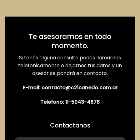
• Baño (instalación preparada para conectar los artefactos)
Exterior
• Garaje
• Parrilla
• Patio
Te asesoramos en todo
Otros
momento.
Calefacción central por radiadores
Aires acondicionados instalados
Si tenés alguna consulta podés llamarnos
Sistema de seguridad
telefonicamente o dejarnos tus datos y un
Aberturas doble vidrio
asesor se pondrá en contacto.
Las medidas y superficies consignadas en la presente
E-mail:
contacto@c21canedo.com.ar
descripción son aproximadas, a solo título orientativo y no
son vinculantes. Las medidas y superficies reales surgen del
Telefono:
11-5043-4878
Título respectivo y del Estado Parcelario.
La intermediación y la conclusión de las operaciones son
llevadas a cabo por el profesional matriculado Mariano
Gabriel Canedo CSI 5981.
Contactanos
Cada Oficina es de Propiedad y Operación Independiente.