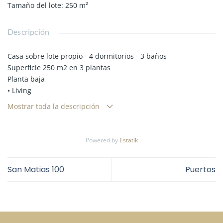
Tamaño del lote
:
250
m²
Descripción
Casa sobre lote propio - 4 dormitorios - 3 baños
Superficie 250 m2 en 3 plantas
Planta baja
• Living
• Dormitorio
Mostrar toda la descripción
• Toilette
• Cocina comedor diario
Primer piso
Powered by
Estatik
• Hall distribuidor amplio
• 3 dormitorios (1 en suite con vestidor)
San Matias 100
Puertos
• 2 baños
Segundo piso
• Terraza
• Lavadero
• Playroom