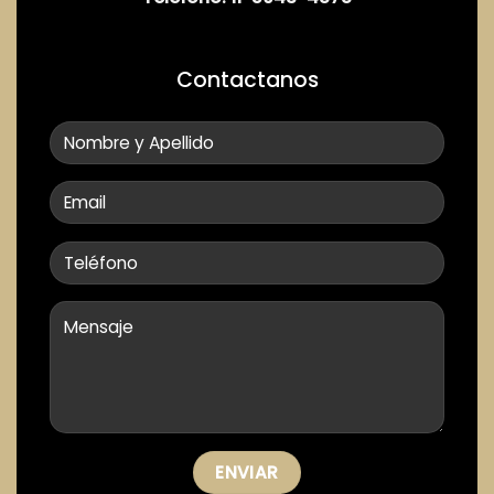
impermeable marca Quimtex o similar textura fina o media.
Terminaciones interiores:
Contactanos
Revoque grueso, fino con terminación enduido para recibir
pintura. Contrapisos en PB y PA y carpetas hidrófugas.
Cubiertas: losa de hormigón armado, con terminación a la
vista o cielorraso donde corresponda. Contrapiso con
pendiente con juntas de dilatación en paños a definir-
membrana liquida dos manos - babetas perimetrales -.
EXTERIOR
Revoque grueso con revestimiento plástico Quimtex o Similar,
textura fina o mediana. Parrilla de mampostería, pintada, sin
herrería.