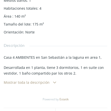
Medios baños
:
1
Habitaciones totales
:
4
Área
:
140
m²
Tamaño del lote
:
175
m²
Orientación
:
Norte
Descripción
Casa 4 AMBIENTES en San Sebastián a la laguna en area 1,
Desarrollada en 1 planta, tiene 3 dormitorios, 1 en suite con
vestidor, 1 baño compartido par los otros 2.
Mostrar toda la descripción
Pasillo muy luminoso hacia el living comedor, con cocina
integrada.
Lavadero y toilette de recepción.
Powered by
Estatik
Calefaccrion por piso radiante.