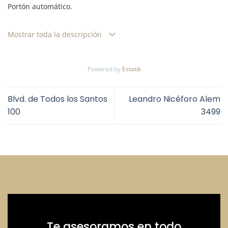
Portón automático.
Cada oficina es de operación y propiedad independiente.
Mostrar toda la descripción
Todas las operaciones se realizan a través del corredor
Canedo CSI 5981
Powered by
Estatik
Blvd. de Todos los Santos
Leandro Nicéforo Alem
100
3499
Te asesoramos en todo