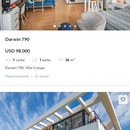
Darwin 790
USD 98.000
1
cama
1
baño
36
m²
Darwin 790, Villa Crespo
Departamento
En venta